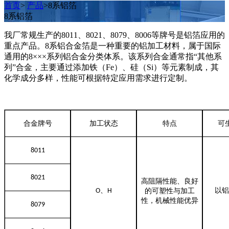
首页
>
产品
>8系铝箔
8系铝箔
我厂常规生产的8011、8021、8079、8006等牌号是铝箔应用的
重点产品‌。8系铝合金箔是一种重要的铝加工材料，属于国际
通用的8×××系列铝合金分类体系‌。该系列合金通常指“其他系
列”合金，主要通过添加铁（Fe）、硅（Si）等元素制成‌，其
化学成分多样，性能可根据特定应用需求进行定制‌。
合金牌号
加工状态
特点
可
8011
8021
高阻隔性能、良好
、
以铝
O
H
的可塑性与加工
性，机械性能优异
8079