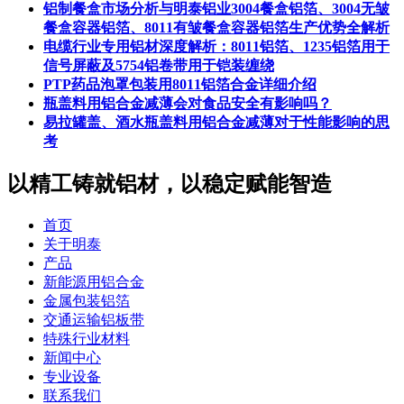
铝制餐盒市场分析与明泰铝业3004餐盒铝箔、3004无皱
餐盒容器铝箔、8011有皱餐盒容器铝箔生产优势全解析
电缆行业专用铝材深度解析：8011铝箔、1235铝箔用于
信号屏蔽及5754铝卷带用于铠装缠绕
PTP药品泡罩包装用8011铝箔合金详细介绍
瓶盖料用铝合金减薄会对食品安全有影响吗？
易拉罐盖、酒水瓶盖料用铝合金减薄对于性能影响的思
考
以精工铸就铝材，以稳定赋能智造
首页
关于明泰
产品
新能源用铝合金
金属包装铝箔
交通运输铝板带
特殊行业材料
新闻中心
专业设备
联系我们