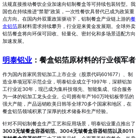
法规直接推动餐饮企业加速向铝制餐盒等可持续包装转型。我
国也在持续推进“禁塑”政策，一次性餐饮具替代已成为政策重
点方向。在国内外双重政策驱动下，铝制餐盒产业链上游的
餐
盒铝箔
原材料需求持续攀升，行业迎来黄金发展期。全球外卖
铝箔餐盒将向环保可回收、轻量化、密封化和多场景适配方向
加速发展。
明泰铝业
：餐盒铝箔原材料的行业领军者
作为国内首家民营铝加工上市企业（股票代码601677）、制
造业单项冠军示范企业，明泰铝业成立于1997年，深耕铝加
工行业近30年，现已成为集科技领先、智能集成、综合服务
为一体的铝加工龙头企业。公司拥有年产160万吨铝板带箔的
强大产能，产品远销欧美日韩等全球70多个国家和地区，在
餐盒铝箔领域积累了深厚的技术储备和生产经验。
针对不同铝制餐盒生产工艺和应用场景，明泰铝业重点推出了
3003无皱餐盒容器铝箔、3004无皱餐盒容器铝箔以及8011