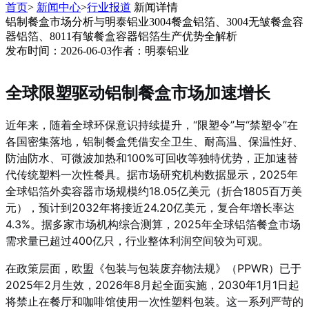
首页
>
新闻中心
>
行业报道
新闻详情
铝制餐盒市场分析与明泰铝业3004餐盒铝箔、3004无皱餐盒容
器铝箔、8011有皱餐盒容器铝箔生产优势全解析
发布时间：2026-06-03
作者：明泰铝业
全球限塑驱动铝制餐盒市场加速增长
近年来，随着全球环保意识持续提升，“限塑令”与“禁塑令”在
各国密集落地，铝制餐盒凭借安全卫生、耐高温、保温性好、
防油防水、可微波加热和100%可回收等独特优势，正加速替
代传统塑料一次性餐具。据市场研究机构数据显示，2025年
全球铝箔外卖容器市场规模约18.05亿美元（折合1805百万美
元），预计到2032年将接近24.20亿美元，复合年增长率达
4.3%。据多家市场机构综合测算，2025年全球铝箔餐盒市场
需求量已超过400亿只，行业整体利润空间较为可观。
在政策层面，欧盟《包装与包装废弃物法规》（PPWR）已于
2025年2月生效，2026年8月起全面实施，2030年1月1日起
将禁止在餐厅和咖啡馆使用一次性塑料包装。这一系列严苛的