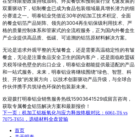
在全球限塑政策持续加码、外卖餐饮和预制菜行业飞速发展的
双重驱动下，铝制餐盒已成为食品包装领域最具增长潜力的细
分赛道之一。明泰铝业凭借近30年的铝加工技术积淀、全面
的餐盒铝箔产品矩阵、领先的3004再生铝保级利用技术、严
格的质量控制体系和管家式的全流程服务，正为国内外餐盒生
产企业提供高品质、低碳、可追溯的铝箔原材料解决方案。
无论是追求外观平整的无皱餐盒，还是需要高温稳定性的有皱
餐盒，无论是注重食品安全卫生的国内客户，还是面临欧盟碳
关税等绿色壁垒的出口企业，明泰铝业都能提供最适配的产品
和一站式服务。未来，明泰铝业将继续围绕“绿色、智慧、科
技、开放”的发展方向，以技术创新驱动产品升级，与全球合
作伙伴携手共筑绿色环保的包装新未来。
欢迎拨打明泰铝业销售服务热线15903641529或留言咨询，
获取专属餐盒铝箔解决方案和最新报价！
下一页：
机加工铝板氧化与应力释放终极对比：6061-T6 vs
7075-T651，选错材料全盘皆输
首页
关于明泰