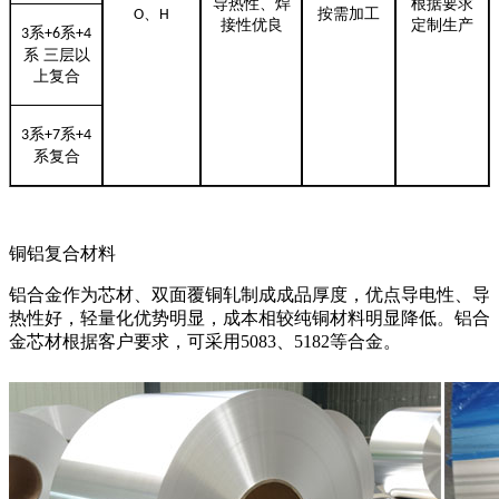
导热性、焊
根据要求
、
按需加工
O
H
接性优良
定制生产
系
系
3
+6
+4
系 三层以
上复合
系
系
3
+7
+4
系复合
铜铝复合材料
铝合金作为芯材、双面覆铜轧制成成品厚度，优点导电性、导
热性好，轻量化优势明显，成本相较纯铜材料明显降低。铝合
金芯材根据客户要求，可采用5083、5182等合金。