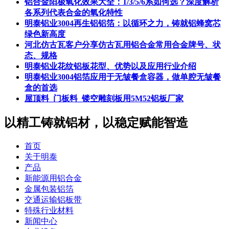
铝合金阳极氧化效果大全：1/3/5/6系如何选？深度解析
各系列代表合金的氧化特性
明泰铝业3004再生铝铝箔：以循环之力，铸就铝蜂窝芯
绿色新高度
河北仿古瓦客户分享仿古瓦用铝合金常用合金牌号、状
态、规格
明泰铝业花纹铝板花型、优势以及应用行业介绍
明泰铝业3004铝箔应用于无皱餐盒容器，做单腔无皱餐
盒的首选
屋顶料_门板料_镂空雕刻板用5M52铝板厂家
以精工铸就铝材，以稳定赋能智造
首页
关于明泰
产品
新能源用铝合金
金属包装铝箔
交通运输铝板带
特殊行业材料
新闻中心