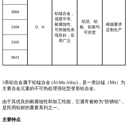
3004
铝锰合金，
强度中等、
铝箔、铝
耐腐蚀性、
根据要求
、
板、铝卷均
3104
O
H
可焊接性表
定制生产
可供货
现良好，应
用广泛
3105
3A21
3系铝合金属于铝锰合金 (Al-Mn Alloy)，是一类以锰（Mn）为
主要合金元素的不可热处理强化型变形铝合金。
由于其优良的耐腐蚀性和加工性能，它通常被称为“防锈铝”，
是民用铝材的重要系列之一。
主要特点