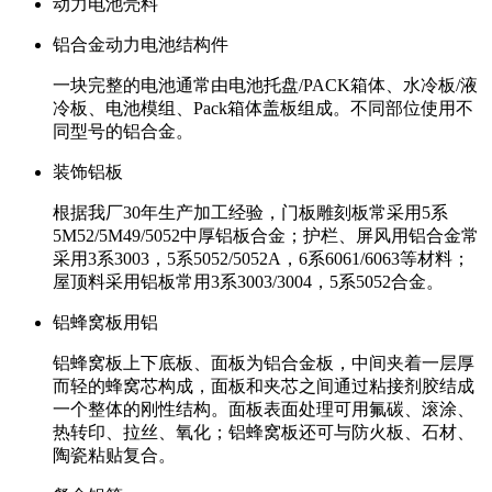
动力电池壳料
铝合金动力电池结构件
一块完整的电池通常由电池托盘/PACK箱体、水冷板/液
冷板、电池模组、Pack箱体盖板组成。不同部位使用不
同型号的铝合金。
装饰铝板
根据我厂30年生产加工经验，门板雕刻板常采用5系
5M52/5M49/5052中厚铝板合金；护栏、屏风用铝合金常
采用3系3003，5系5052/5052A，6系6061/6063等材料；
屋顶料采用铝板常用3系3003/3004，5系5052合金。
铝蜂窝板用铝
铝蜂窝板上下底板、面板为铝合金板，中间夹着一层厚
而轻的蜂窝芯构成，面板和夹芯之间通过粘接剂胶结成
一个整体的刚性结构。面板表面处理可用氟碳、滚涂、
热转印、拉丝、氧化；铝蜂窝板还可与防火板、石材、
陶瓷粘贴复合。