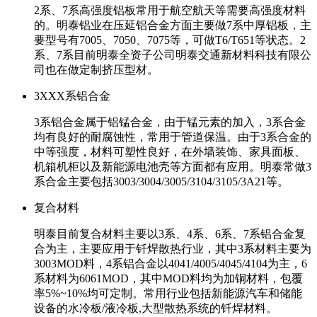
2系、7系高强度铝板常用于航空航天等需要高强度材料
的。明泰铝业在压延铝合金方面主要做7系中厚铝板，主
要型号有7005、7050、7075等，可做T6/T651等状态。2
系、7系目前明泰全资子公司明泰交通新材料科技有限公
司也在做定制挤压型材。
3XXX系铝合金
3系铝合金属于铝锰合金，由于锰元素的加入，3系合金
均有良好的耐腐蚀性，常用于管道保温。由于3系合金的
中等强度，材料可塑性良好，在外墙装饰、家具面板、
机箱机柜以及新能源电池壳等方面都有应用。明泰常做3
系合金主要包括3003/3004/3005/3104/3105/3A21等。
复合材料
明泰目前复合材料主要以3系、4系、6系、7系铝合金复
合为主，主要应用于钎焊散热行业，其中3系材料主要为
3003MOD料，4系铝合金以4041/4005/4045/4104为主，6
系材料为6061MOD，其中MOD料均为加铜材料，包覆
率5%~10%均可定制。常用行业包括新能源汽车和储能
设备的水冷板/液冷板,大型散热系统的钎焊材料。