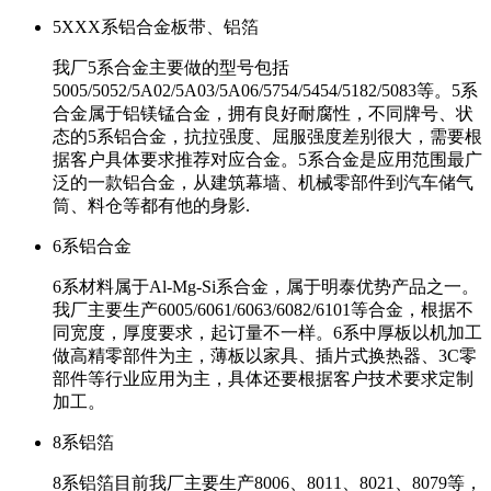
5XXX系铝合金板带、铝箔
我厂5系合金主要做的型号包括
5005/5052/5A02/5A03/5A06/5754/5454/5182/5083等。5系
合金属于铝镁锰合金，拥有良好耐腐性，不同牌号、状
态的5系铝合金，抗拉强度、屈服强度差别很大，需要根
据客户具体要求推荐对应合金。5系合金是应用范围最广
泛的一款铝合金，从建筑幕墙、机械零部件到汽车储气
筒、料仓等都有他的身影.
6系铝合金
6系材料属于Al-Mg-Si系合金，属于明泰优势产品之一。
我厂主要生产6005/6061/6063/6082/6101等合金，根据不
同宽度，厚度要求，起订量不一样。6系中厚板以机加工
做高精零部件为主，薄板以家具、插片式换热器、3C零
部件等行业应用为主，具体还要根据客户技术要求定制
加工。
8系铝箔
8系铝箔目前我厂主要生产8006、8011、8021、8079等，